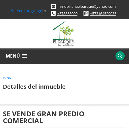
inmobiliariaelparque@yahoo.com
Select Language
▼
+578353090
+573164529035
MENÚ
Inicio
Detalles del inmueble
SE VENDE GRAN PREDIO
COMERCIAL