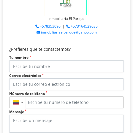
Inmobiliaria El Parque
+578353090
|
+573164529035
inmobiliariaelparque@yahoo.com
¿Prefieres que te contactemos?
*
Tu nombre
*
Correo electrónico
*
Número de teléfono
▼
*
Mensaje