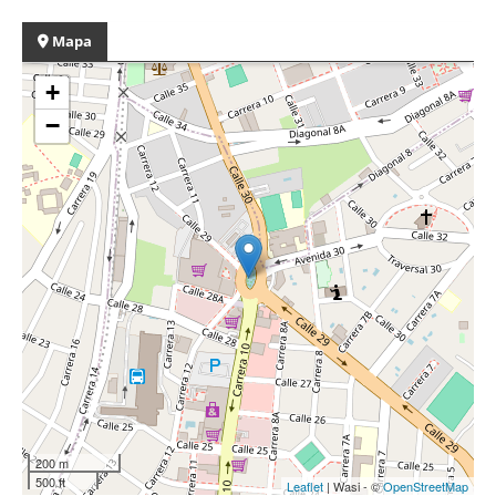
Mapa
+
−
200 m
500 ft
Leaflet
| Wasi - ©
OpenStreetMap