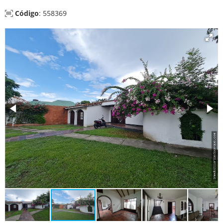
Código
: 558369