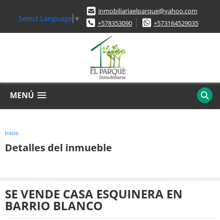
inmobiliariaelparque@yahoo.com
Select Language
▼
+578353090
+573164529035
MENÚ
Inicio
Detalles del inmueble
SE VENDE CASA ESQUINERA EN
BARRIO BLANCO