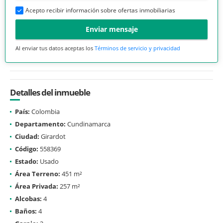
Acepto recibir información sobre ofertas inmobiliarias
Enviar mensaje
Al enviar tus datos aceptas los
Términos de servicio y privacidad
Detalles del inmueble
País:
Colombia
Departamento:
Cundinamarca
Ciudad:
Girardot
Código:
558369
Estado:
Usado
Área Terreno:
451 m²
Área Privada:
257 m²
Alcobas:
4
Baños:
4