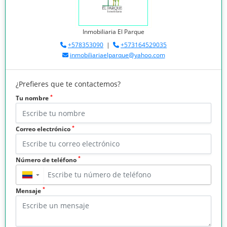
Inmobiliaria El Parque
+578353090
|
+573164529035
inmobiliariaelparque@yahoo.com
¿Prefieres que te contactemos?
*
Tu nombre
*
Correo electrónico
*
Número de teléfono
▼
*
Mensaje