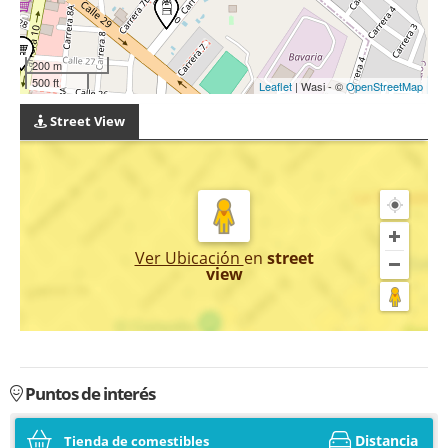
200 m
500 ft
Leaflet
| Wasi - ©
OpenStreetMap
Street View
Ver Ubicación
en
street
view
Puntos de interés
Distancia
Tienda de comestibles