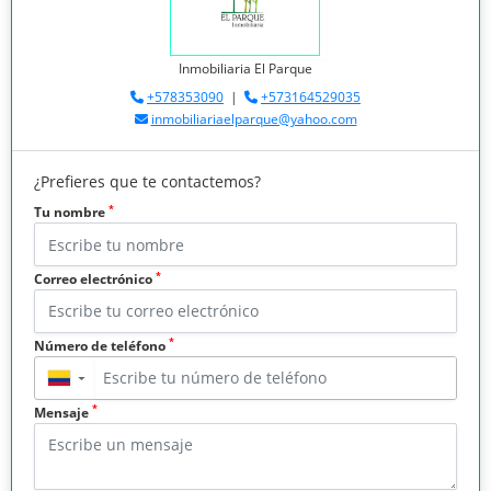
Inmobiliaria El Parque
+578353090
|
+573164529035
inmobiliariaelparque@yahoo.com
¿Prefieres que te contactemos?
*
Tu nombre
*
Correo electrónico
*
Número de teléfono
▼
*
Mensaje