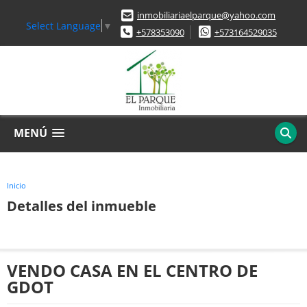
inmobiliariaelparque@yahoo.com
Select Language
▼
+578353090
+573164529035
MENÚ
Inicio
Detalles del inmueble
VENDO CASA EN EL CENTRO DE
GDOT