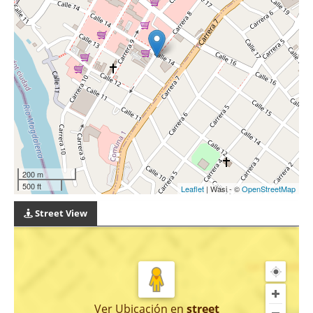
200 m
500 ft
Leaflet
| Wasi - ©
OpenStreetMap
Street View
Ver Ubicación
en
street