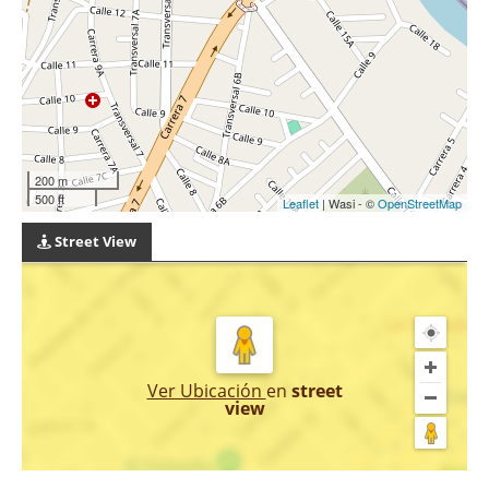
200 m
500 ft
Leaflet
| Wasi - ©
OpenStreetMap
Street View
Ver Ubicación
en
street
view