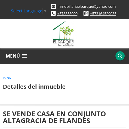
inmobiliariaelparque@yahoo.com
Select Language
▼
+578353090
+573164529035
MENÚ
Inicio
Detalles del inmueble
SE VENDE CASA EN CONJUNTO
ALTAGRACIA DE FLANDES