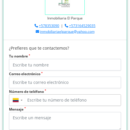
Inmobiliaria El Parque
+578353090
|
+573164529035
inmobiliariaelparque@yahoo.com
¿Prefieres que te contactemos?
*
Tu nombre
*
Correo electrónico
*
Número de teléfono
▼
*
Mensaje