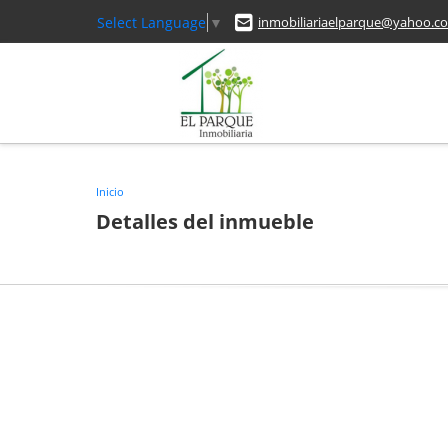
Select Language
▼
inmobiliariaelparque@yahoo.c
Inicio
Detalles del inmueble