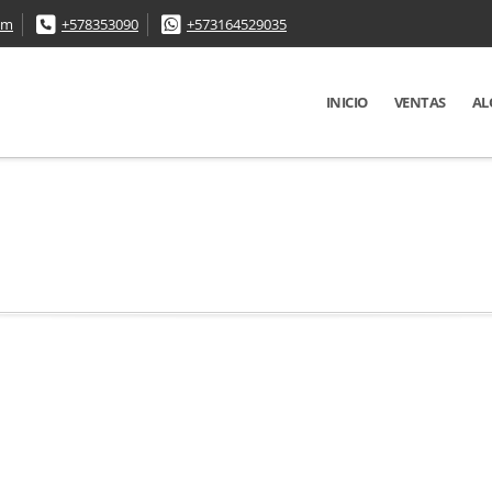
om
+578353090
+573164529035
INICIO
VENTAS
AL