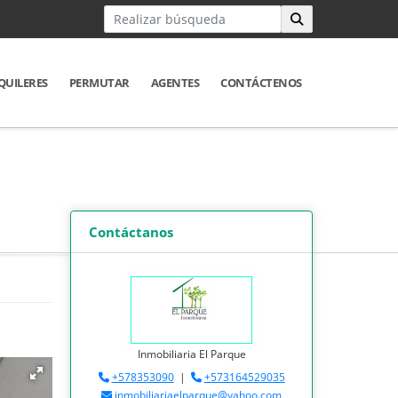
QUILERES
PERMUTAR
AGENTES
CONTÁCTENOS
Contáctanos
Inmobiliaria El Parque
+578353090
|
+573164529035
inmobiliariaelparque@yahoo.com