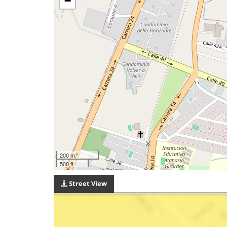
−
200 m
500 ft
Street View