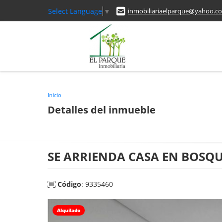
Select Language
▼
inmobiliariaelparque@yahoo.c
Inicio
Detalles del inmueble
SE ARRIENDA CASA EN BOSQU
Código
: 9335460
Alquilado