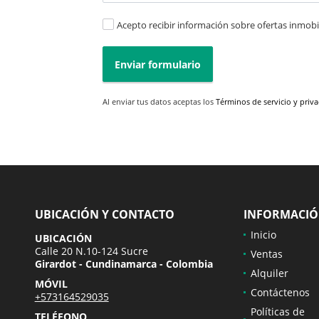
Acepto recibir información sobre ofertas inmobil
Enviar formulario
Al enviar tus datos aceptas los
Términos de servicio y priv
UBICACIÓN Y CONTACTO
INFORMACI
Inicio
UBICACIÓN
Calle 20 N.10-124 Sucre
Ventas
Girardot - Cundinamarca - Colombia
Alquiler
MÓVIL
Contáctenos
+573164529035
Políticas de
TELÉFONO