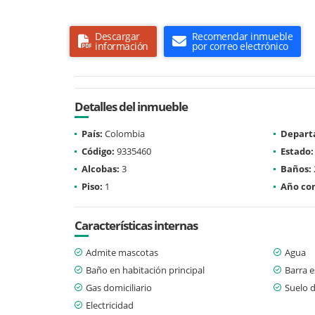
Descargar
Recomendar inmueble
información
por correo electrónico
Detalles del inmueble
País:
Colombia
Depart
Código:
9335460
Estado:
Alcobas:
3
Baños:
Piso:
1
Año con
Características internas
Admite mascotas
Agua
Baño en habitación principal
Barra e
Gas domiciliario
Suelo 
Electricidad