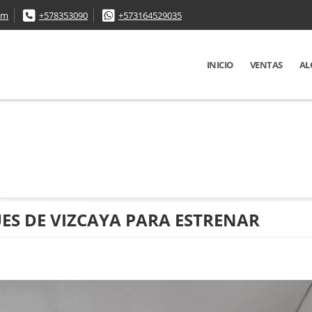
om
+578353090
+573164529035
INICIO
VENTAS
AL
ES DE VIZCAYA PARA ESTRENAR