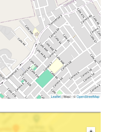
Leaflet
| Wasi - ©
OpenStreetMap