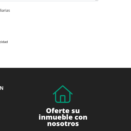
iarias
acidad
ÓN
Oferte su
inmueble con
nosotros