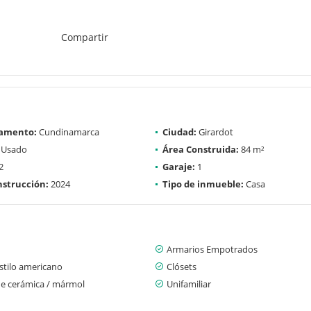
Compartir
amento:
Cundinamarca
Ciudad:
Girardot
Usado
Área Construida:
84 m²
2
Garaje:
1
strucción:
2024
Tipo de inmueble:
Casa
Armarios Empotrados
stilo americano
Clósets
de cerámica / mármol
Unifamiliar