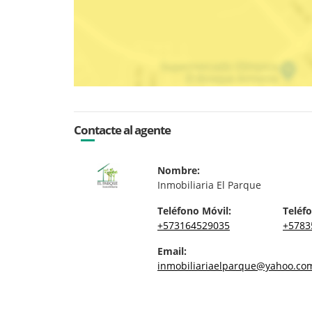
Contacte al agente
Nombre:
Inmobiliaria El Parque
Teléfono Móvil:
Teléfo
+573164529035
+5783
Email:
inmobiliariaelparque@yahoo.co