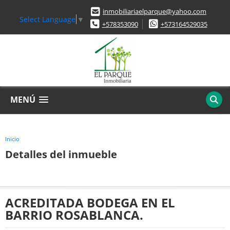
inmobiliariaelparque@yahoo.com
Select Language
▼
+578353090
+573164529035
MENÚ
Inicio
Detalles del inmueble
ACREDITADA BODEGA EN EL
BARRIO ROSABLANCA.