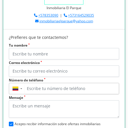
Inmobiliaria El Parque
+578353090
|
+573164529035
inmobiliariaelparque@yahoo.com
¿Prefieres que te contactemos?
*
Tu nombre
*
Correo electrónico
*
Número de teléfono
▼
*
Mensaje
Acepto recibir información sobre ofertas inmobiliarias