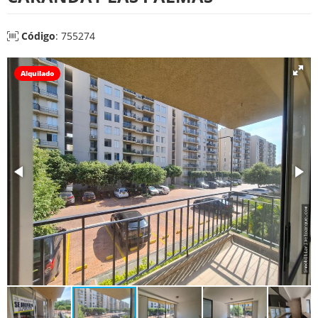
Código
: 755274
Alquilado