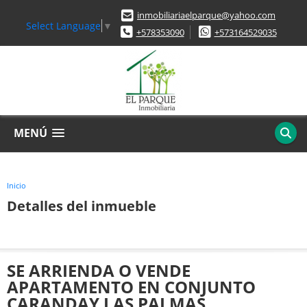
inmobiliariaelparque@yahoo.com
Select Language
▼
+578353090
+573164529035
MENÚ
Inicio
Detalles del inmueble
SE ARRIENDA O VENDE
APARTAMENTO EN CONJUNTO
CARANDAY LAS PALMAS