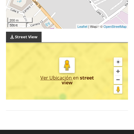
200 m
500 ft
Leaflet
| Wasi - ©
OpenStreetMap
Street View
Ver Ubicación
en
street
view