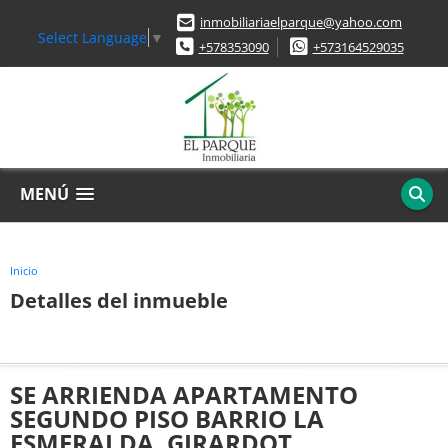
inmobiliariaelparque@yahoo.com
Select Language
▼
+578353090
+573164529035
MENÚ
Inicio
Detalles del inmueble
SE ARRIENDA APARTAMENTO
SEGUNDO PISO BARRIO LA
ESMERALDA, GIRARDOT