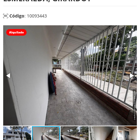
Código
: 10093443
Alquilado