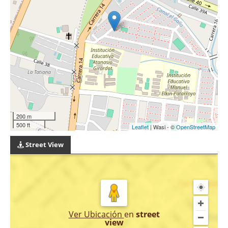
200 m
500 ft
Leaflet
| Wasi - ©
OpenStreetMap
Street View
Ver Ubicación
en
street
view