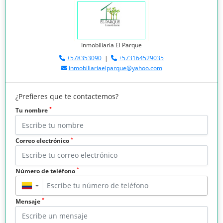
Inmobiliaria El Parque
+578353090
|
+573164529035
inmobiliariaelparque@yahoo.com
¿Prefieres que te contactemos?
*
Tu nombre
*
Correo electrónico
*
Número de teléfono
▼
*
Mensaje